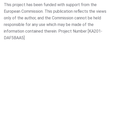
This project has been funded with support from the
European Commission. This publication reflects the views
only of the author, and the Commission cannot be held
responsible for any use which may be made of the
information contained therein. Project Number [KA201-
DAF5BAA5]
Το έργο αυτό χρηματοδοτήθηκε με την υποστήριξη της
Ευρωπαϊκής Επιτροπής. Η παρούσα δημοσίευση
αντικατοπτρίζει τις απόψεις μόνο του συγγραφέα και η
Επιτροπή δεν μπορεί να θεωρηθεί υπεύθυνη για
οποιαδήποτε χρήση των πληροφοριών που περιέχονται